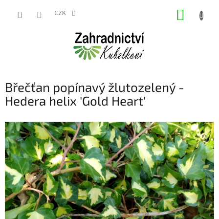
Přejít
NÁKUP
na
CZK
obsah
KOŠÍK
Břečťan popínavý žlutozelený -
Hedera helix 'Gold Heart'