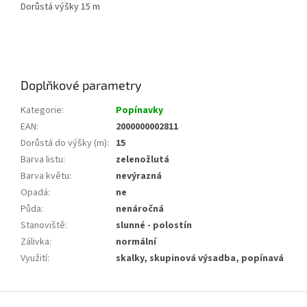
Dorůstá výšky 15 m
Doplňkové parametry
Kategorie
:
Popínavky
EAN
:
2000000002811
Dorůstá do výšky (m)
:
15
Barva listu
:
zelenožlutá
Barva květu
:
nevýrazná
Opadá
:
ne
Půda
:
nenáročná
Stanoviště
:
slunné - polostín
Zálivka
:
normální
Využití
:
skalky, skupinová výsadba, popínavá
Z