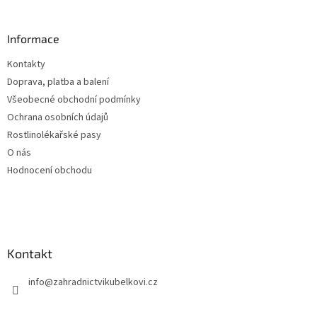
á
p
a
Informace
t
Kontakty
í
Doprava, platba a balení
Všeobecné obchodní podmínky
Ochrana osobních údajů
Rostlinolékařské pasy
O nás
Hodnocení obchodu
Kontakt
info
@
zahradnictvikubelkovi.cz