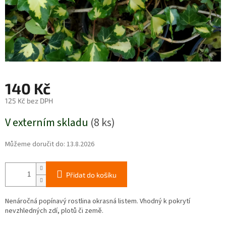
140 Kč
125 Kč bez DPH
Měrná
V externím skladu
(8 ks)
cena:
Můžeme doručit do:
13.8.2026
Přidat do košíku
Nenáročná popínavý rostlina okrasná listem. Vhodný k pokrytí
nevzhledných zdí, plotů či země.