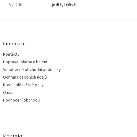
Využití
:
jedlé, léčivé
Z
á
p
a
Informace
t
Kontakty
í
Doprava, platba a balení
Všeobecné obchodní podmínky
Ochrana osobních údajů
Rostlinolékařské pasy
O nás
Hodnocení obchodu
Kontakt