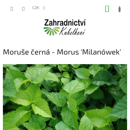
Přejít
NÁKUP
na
CZK
obsah
KOŠÍK
Moruše černá - Morus 'Milanówek'