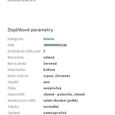
Dorůstá výšky 8 m
Doplňkové parametry
Kategorie
:
Ovoce
EAN
:
2000000001166
Dorůstá do výšky (m)
:
3
Barva listu
:
zelená
Barva plodu
:
červená
Doba květu
:
květen
Doba zralosti
:
srpen, červenec
Opadá
:
ano
Půda
:
nenáročná
Stanoviště
:
slunné - polostín, slunné
Vhodnost pro děti
:
velmi vhodné (jedlé)
Zálivka
:
normální
Opylení
:
samospračná