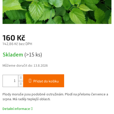
160 Kč
142,86 Kč bez DPH
Měrná
Skladem
(>15 ks)
cena:
Můžeme doručit do:
13.8.2026
Přidat do košíku
Plody moruše jsou podobné ostružinám. Plodí na přelomu července a
srpna. Má raději teplejší oblasti.
Detailní informace