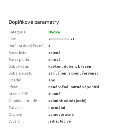
Doplňkové parametry
Kategorie
:
Ovoce
EAN
:
2000000000671
Dorůstá do výšky (m)
:
3
Barva listu
:
zelená
Barva plodu
:
vínová
Doba květu
:
květen, duben, březen
Doba zralosti
:
září, říjen, srpen, červenec
Opadá
:
ano
Půda
:
nenáročná, mírně vápenitá
Stanoviště
:
slunné
Vhodnost pro děti
:
velmi vhodné (jedlé)
Zálivka
:
normální
Opylení
:
samospračná
Využití
:
jedlé, léčivé