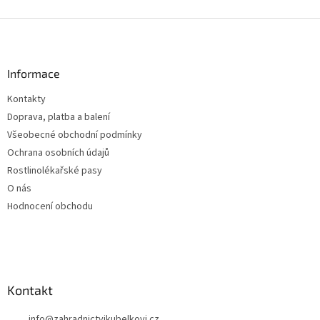
Z
á
p
a
Informace
t
Kontakty
í
Doprava, platba a balení
Všeobecné obchodní podmínky
Ochrana osobních údajů
Rostlinolékařské pasy
O nás
Hodnocení obchodu
Kontakt
info
@
zahradnictvikubelkovi.cz