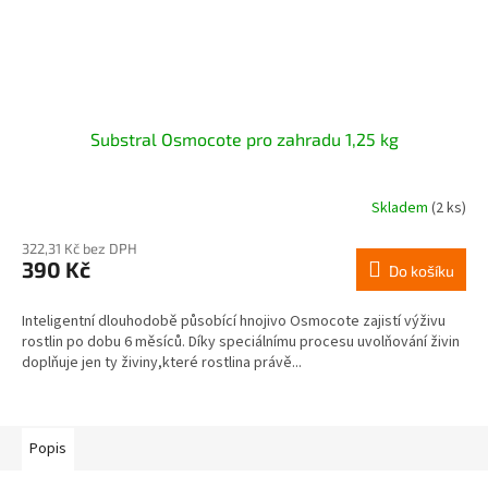
Substral Osmocote pro zahradu 1,25 kg
Skladem
(2 ks)
322,31 Kč bez DPH
390 Kč
Do košíku
Inteligentní dlouhodobě působící hnojivo Osmocote zajistí výživu
rostlin po dobu 6 měsíců. Díky speciálnímu procesu uvolňování živin
doplňuje jen ty živiny,které rostlina právě...
Popis