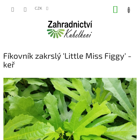
Přejít
NÁKUP
na
CZK
obsah
KOŠÍK
Fíkovník zakrslý 'Little Miss Figgy' -
keř