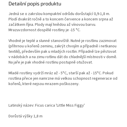
Detailní popis produktu
Jedná se o zakrslou kompaktní odrůdu dorůstající 0,9-1,8 m.
Plodí dvakrát ročně a to koncem července a koncem srpna až
začátkem října. Plody mají hnědou až vínovou barvu.
Mrazuvzdornost dospělé rostliny je -15 °C.
Vhodné je teplé a slunné stanoviště. Nutné je rostlinu zazimovat
(přihrnou u kořenů zeminu, zakrýt chvojím a případně i netkanou
textilií), především pak u mladých rostlin. Případně lze pěstovat
v nádobách a na zimu rotlinu dát do chladnější místnosti v domě.
Na jaře je pak vhodné rostlinu postupně otužovat.
Mladé rostliny vydrží mráz až - 5°C, starší pak až - 15°C. Pokud
rostlina přece jen namrzne má velkou schopnost regenerace od
kořenů, které nejsou mrazem poškozeny.
Latinský název: Ficus carica 'Little Miss Figgy'
Dorůstá výšky 1,8 m