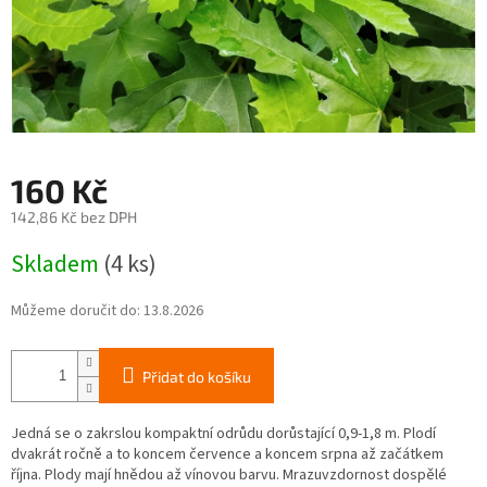
160 Kč
142,86 Kč bez DPH
Měrná
Skladem
(4 ks)
cena:
Můžeme doručit do:
13.8.2026
Přidat do košíku
Jedná se o zakrslou kompaktní odrůdu dorůstající 0,9-1,8 m. Plodí
dvakrát ročně a to koncem července a koncem srpna až začátkem
října. Plody mají hnědou až vínovou barvu. Mrazuvzdornost dospělé