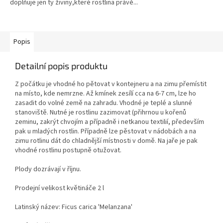
doplňuje jen ty živiny,které rostlina právě...
Popis
Detailní popis produktu
Z počátku je vhodné ho pětovat v kontejneru a na zimu přemístit
na místo, kde nemrzne. Až kmínek zesílí cca na 6-7 cm, lze ho
zasadit do volné země na zahradu. Vhodné je teplé a slunné
stanoviště. Nutné je rostlinu zazimovat (přihrnou u kořenů
zeminu, zakrýt chvojím a případně i netkanou textilií, především
pak u mladých rostlin. Případně lze pěstovat v nádobách a na
zimu rotlinu dát do chladnější místnosti v domě. Na jaře je pak
vhodné rostlinu postupně otužovat.
Plody dozrávají v říjnu.
Prodejní velikost květináče 2 l
Latinský název: Ficus carica 'Melanzana'