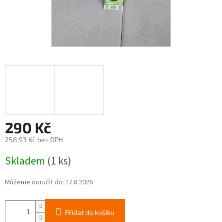
290 Kč
258,93 Kč bez DPH
Měrná
Skladem
(1 ks)
cena:
Můžeme doručit do:
17.8.2026
Přidat do košíku