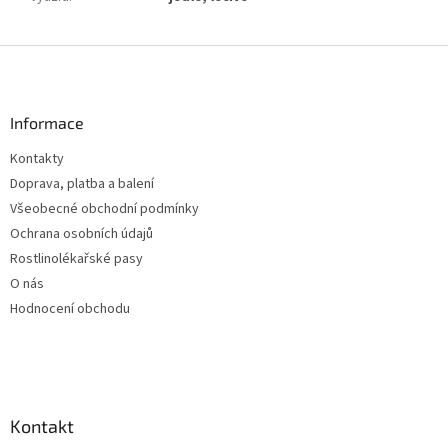
Z
á
p
a
Informace
t
Kontakty
í
Doprava, platba a balení
Všeobecné obchodní podmínky
Ochrana osobních údajů
Rostlinolékařské pasy
O nás
Hodnocení obchodu
Kontakt