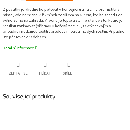
Z počátku je vhodné ho pětovat v kontejneru a na zimu přemístit na
místo, kde nemrzne. Až kmínek zesílí cca na 6-7 cm, lze ho zasadit do
volné země na zahradu. Vhodné je teplé a slunné stanoviště. Nutné je
rostlinu zazimovat (přihrnou u kořenů zeminu, zakrýt chvojím a
případně i netkanou textilií, především pak u mladých rostlin. Případně
lze pěstovat v nádobách.
Detailní informace
ZEPTAT SE
HLÍDAT
SDÍLET
Související produkty