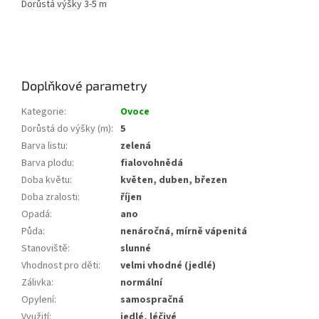
Dorůstá výšky 3-5 m
Doplňkové parametry
Kategorie
:
Ovoce
Dorůstá do výšky (m)
:
5
Barva listu
:
zelená
Barva plodu
:
fialovohnědá
Doba květu
:
květen, duben, březen
Doba zralosti
:
říjen
Opadá
:
ano
Půda
:
nenáročná, mírně vápenitá
Stanoviště
:
slunné
Vhodnost pro děti
:
velmi vhodné (jedlé)
Zálivka
:
normální
Opylení
:
samospračná
Využití
:
jedlé, léčivé