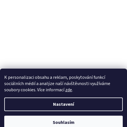
K personalizaci obsahu a reklam, poskytování funkcí
sociálních médií a analýze naší návštěvnosti využíváme
soubory cookies. Více informací
zde
.
Vytvořil Shoptet
Nastavení
Copyright 2026
Zahradnictví Kubelkovi
. Všechna práva vyhrazena.
Souhlasím
Upravit nastavení cookies