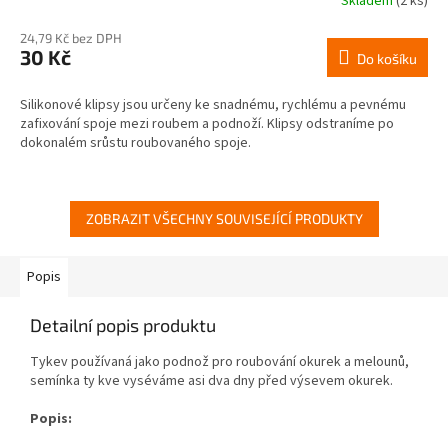
Skladem
(2 ks)
24,79 Kč bez DPH
30 Kč
Do košíku
Silikonové klipsy jsou určeny ke snadnému, rychlému a pevnému
zafixování spoje mezi roubem a podnoží. Klipsy odstraníme po
dokonalém srůstu roubovaného spoje.
ZOBRAZIT VŠECHNY SOUVISEJÍCÍ PRODUKTY
Popis
Detailní popis produktu
Tykev používaná jako podnož pro roubování okurek a melounů,
semínka ty kve vyséváme asi dva dny před výsevem okurek.
Popis: