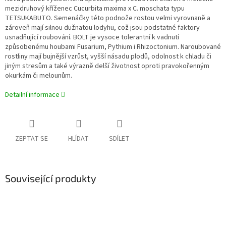
mezidruhový kříženec Cucurbita maxima x C. moschata typu
TETSUKABUTO. Semenáčky této podnože rostou velmi vyrovnaně a
zároveň mají silnou dužnatou lodyhu, což jsou podstatné faktory
usnadňující roubování. BOLT je vysoce tolerantní k vadnutí
způsobenému houbami Fusarium, Pythium i Rhizoctonium. Naroubované
rostliny mají bujnější vzrůst, vyšší násadu plodů, odolnost k chladu či
jiným stresům a také výrazně delší životnost oproti pravokořenným
okurkám či melounům.
Detailní informace
ZEPTAT SE
HLÍDAT
SDÍLET
Související produkty