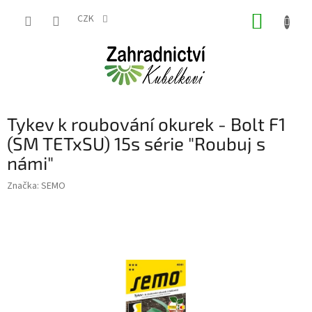
Přejít
NÁKUP
na
CZK
obsah
KOŠÍK
Tykev k roubování okurek - Bolt F1
(SM TETxSU) 15s série "Roubuj s
námi"
Značka:
SEMO