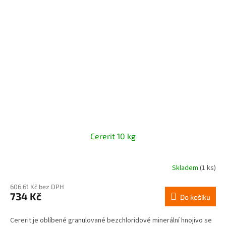
Cererit 10 kg
Skladem
(1 ks)
606,61 Kč bez DPH
734 Kč
Do košíku
Cererit je oblíbené granulované bezchloridové minerální hnojivo se