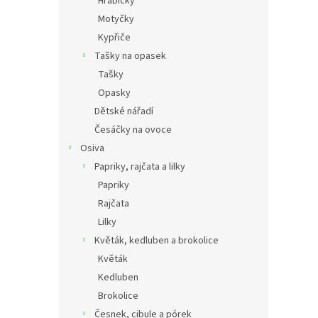
Hrabičky
Motyčky
Kypřiče
Tašky na opasek
Tašky
Opasky
Dětské nářadí
Česáčky na ovoce
Osiva
Papriky, rajčata a lilky
Papriky
Rajčata
Lilky
Květák, kedluben a brokolice
Květák
Kedluben
Brokolice
Česnek, cibule a pórek