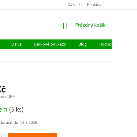
CZK
Přihlášení
NÁKUPNÍ
Prázdný košík
KOŠÍK
Osiva
Dárkové poukazy
Blog
Hodnocení obchodu
Kč
 bez DPH
dem
(5 ks)
oručit do:
13.8.2026