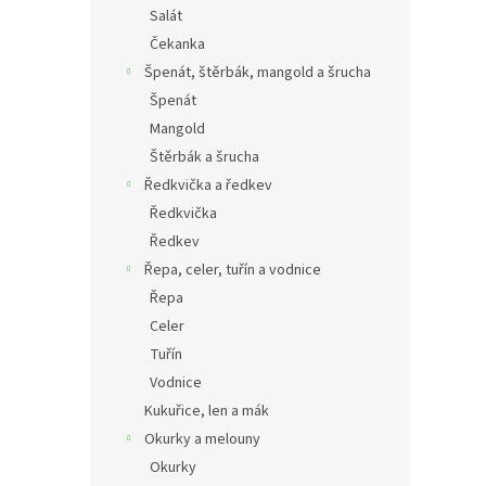
Salát
Čekanka
Špenát, štěrbák, mangold a šrucha
Špenát
Mangold
Štěrbák a šrucha
Ředkvička a ředkev
Ředkvička
Ředkev
Řepa, celer, tuřín a vodnice
Řepa
Celer
Tuřín
Vodnice
Kukuřice, len a mák
Okurky a melouny
Okurky