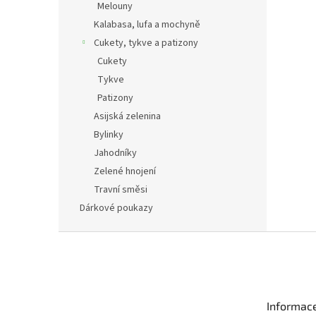
Melouny
Kalabasa, lufa a mochyně
Cukety, tykve a patizony
Cukety
Tykve
Patizony
Asijská zelenina
Bylinky
Jahodníky
Zelené hnojení
Travní směsi
Dárkové poukazy
Z
á
p
a
t
Informac