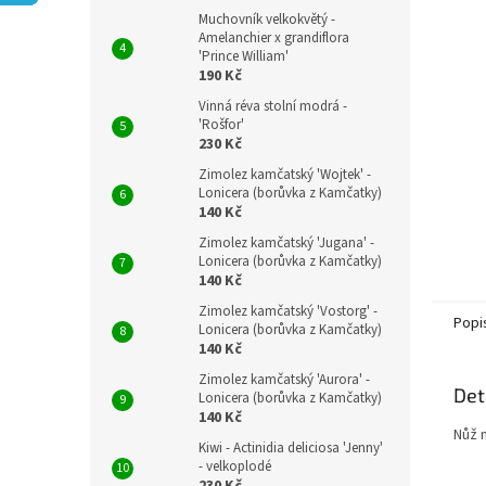
n
Muchovník velkokvětý -
e
Amelanchier x grandiflora
l
'Prince William'
190 Kč
Vinná réva stolní modrá -
'Rošfor'
230 Kč
Zimolez kamčatský 'Wojtek' -
Lonicera (borůvka z Kamčatky)
140 Kč
Zimolez kamčatský 'Jugana' -
Lonicera (borůvka z Kamčatky)
140 Kč
Zimolez kamčatský 'Vostorg' -
Popi
Lonicera (borůvka z Kamčatky)
140 Kč
Zimolez kamčatský 'Aurora' -
Det
Lonicera (borůvka z Kamčatky)
140 Kč
Nůž n
Kiwi - Actinidia deliciosa 'Jenny'
- velkoplodé