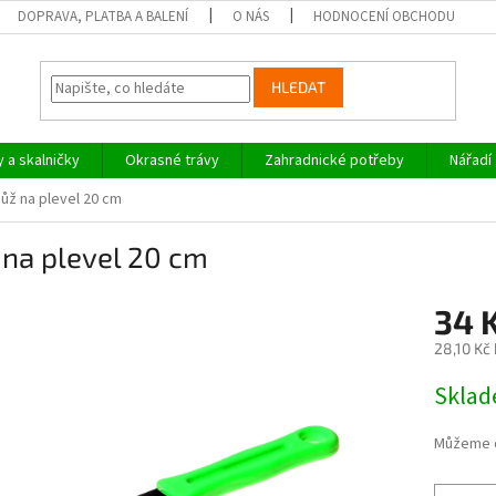
DOPRAVA, PLATBA A BALENÍ
O NÁS
HODNOCENÍ OBCHODU
HLEDAT
y a skalničky
Okrasné trávy
Zahradnické potřeby
Nářadí
ůž na plevel 20 cm
 na plevel 20 cm
34 
28,10 Kč
Měrná
Skla
cena:
Můžeme d