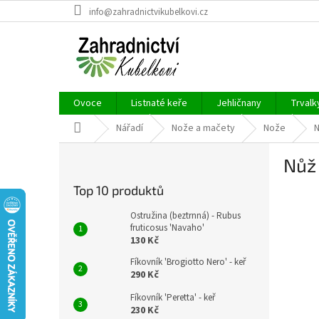
Přejít
info@zahradnictvikubelkovi.cz
na
obsah
Ovoce
Listnaté keře
Jehličnany
Trvalk
Domů
Nářadí
Nože a mačety
Nože
N
P
Nůž
o
s
Top 10 produktů
t
r
Ostružina (beztrnná) - Rubus
a
fruticosus 'Navaho'
130 Kč
n
n
Fíkovník 'Brogiotto Nero' - keř
í
290 Kč
p
Fíkovník 'Peretta' - keř
a
230 Kč