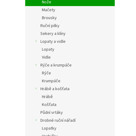
Nože
Mačety
Brousky
Ruční pilky
Sekery a klíny
Lopaty a vidle
Lopaty
Vidle
Rýče a krumpáče
Rýče
Krumpáče
Hrábě a košťata
Hrábě
Košťata
Půdní vrtáky
Drobné ruční nářadí
Lopatky