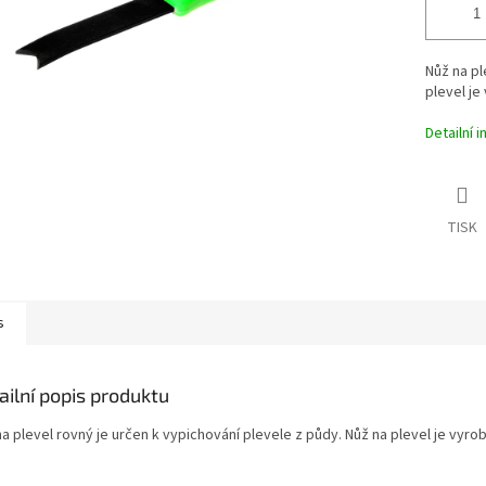
Nůž na pl
plevel je
Detailní 
TISK
s
ailní popis produktu
a plevel rovný je určen k vypichování plevele z půdy. Nůž na plevel je vyro