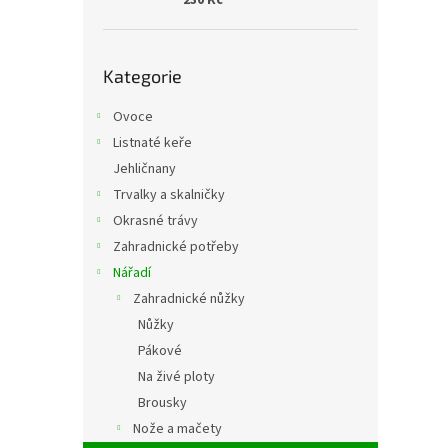
230 Kč
Přeskočit
Kategorie
kategorie
Ovoce
Listnaté keře
Jehličnany
Trvalky a skalničky
Okrasné trávy
Zahradnické potřeby
Nářadí
Zahradnické nůžky
Nůžky
Pákové
Na živé ploty
Brousky
Nože a mačety