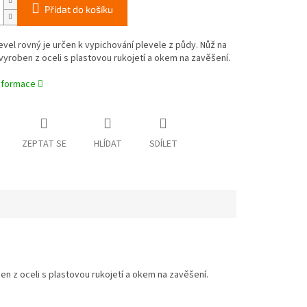
Přidat do košíku
evel rovný je určen k vypichování plevele z půdy. Nůž na
 vyroben z oceli s plastovou rukojetí a okem na zavěšení.
informace
ZEPTAT SE
HLÍDAT
SDÍLET
ben z oceli s plastovou rukojetí a okem na zavěšení.