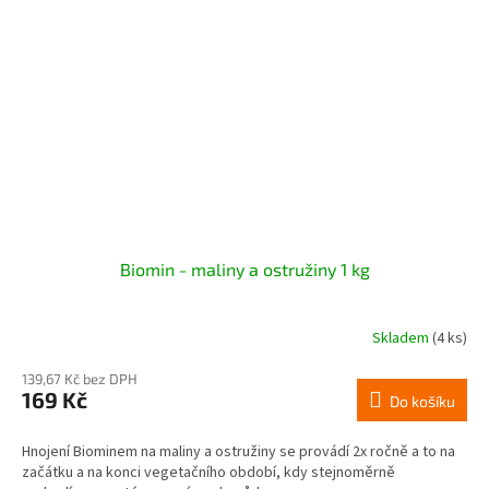
Biomin - maliny a ostružiny 1 kg
Skladem
(4 ks)
139,67 Kč bez DPH
169 Kč
Do košíku
Hnojení Biominem na maliny a ostružiny se provádí 2x ročně a to na
začátku a na konci vegetačního období, kdy stejnoměrně