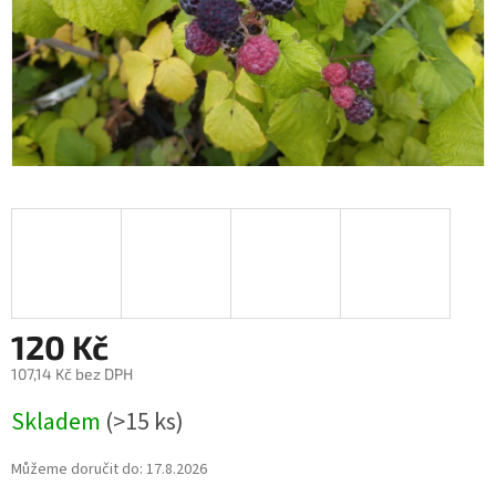
120 Kč
107,14 Kč bez DPH
Měrná
Skladem
(>15 ks)
cena:
Můžeme doručit do:
17.8.2026