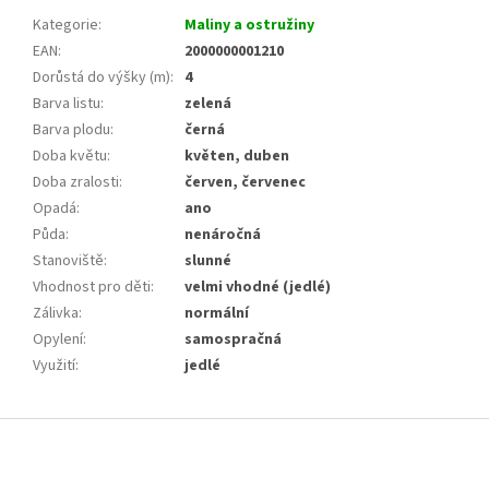
Kategorie
:
Maliny a ostružiny
EAN
:
2000000001210
Dorůstá do výšky (m)
:
4
Barva listu
:
zelená
Barva plodu
:
černá
Doba květu
:
květen, duben
Doba zralosti
:
červen, červenec
Opadá
:
ano
Půda
:
nenáročná
Stanoviště
:
slunné
Vhodnost pro děti
:
velmi vhodné (jedlé)
Zálivka
:
normální
Opylení
:
samospračná
Využití
:
jedlé
Z
á
p