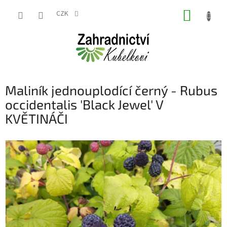
Přejít
NÁKUP
na
CZK
obsah
KOŠÍK
Maliník jednouplodící černý - Rubus
occidentalis 'Black Jewel' V
KVĚTINÁČI