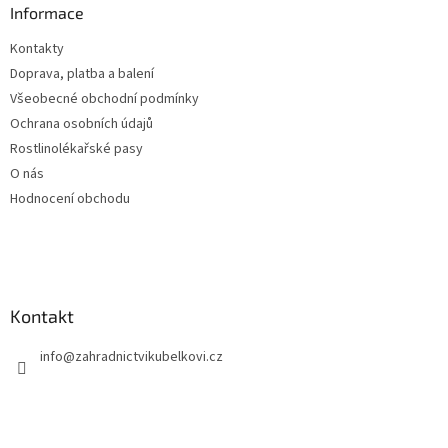
a
Informace
t
Kontakty
í
Doprava, platba a balení
Všeobecné obchodní podmínky
Ochrana osobních údajů
Rostlinolékařské pasy
O nás
Hodnocení obchodu
Kontakt
info
@
zahradnictvikubelkovi.cz