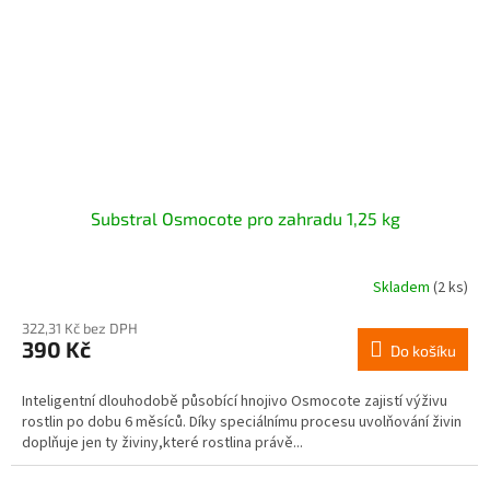
Substral Osmocote pro zahradu 1,25 kg
Skladem
(2 ks)
322,31 Kč bez DPH
390 Kč
Do košíku
Inteligentní dlouhodobě působící hnojivo Osmocote zajistí výživu
rostlin po dobu 6 měsíců. Díky speciálnímu procesu uvolňování živin
doplňuje jen ty živiny,které rostlina právě...