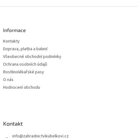
Z
á
p
a
Informace
t
Kontakty
í
Doprava, platba a balení
Všeobecné obchodní podmínky
Ochrana osobních údajů
Rostlinolékařské pasy
O nás
Hodnocení obchodu
Kontakt
info
@
zahradnictvikubelkovi.cz