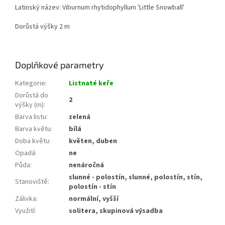
Latinský název: Viburnum rhytidophyllum 'Little Snowball'
Dorůstá výšky 2 m
Doplňkové parametry
Kategorie
:
Listnaté keře
Dorůstá do
2
výšky (m)
:
Barva listu
:
zelená
Barva květu
:
bílá
Doba květu
:
květen, duben
Opadá
:
ne
Půda
:
nenáročná
slunné - polostín, slunné, polostín, stín,
Stanoviště
:
polostín - stín
Zálivka
:
normální, vyšší
Využití
:
solitera, skupinová výsadba