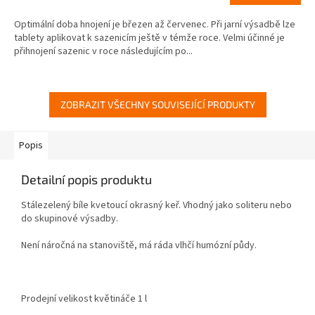
Optimální doba hnojení je březen až červenec. Při jarní výsadbě lze
tablety aplikovat k sazenicím ještě v témže roce. Velmi účinné je
přihnojení sazenic v roce následujícím po...
ZOBRAZIT VŠECHNY SOUVISEJÍCÍ PRODUKTY
Popis
Detailní popis produktu
Stálezelený bíle kvetoucí okrasný keř. Vhodný jako soliteru nebo
do skupinové výsadby.
Není náročná na stanoviště, má ráda vlhčí humózní půdy.
Prodejní velikost květináče 1 l