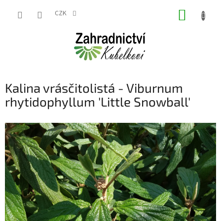
Přejít
NÁKUP
na
CZK
obsah
KOŠÍK
Kalina vrásčitolistá - Viburnum
rhytidophyllum 'Little Snowball'