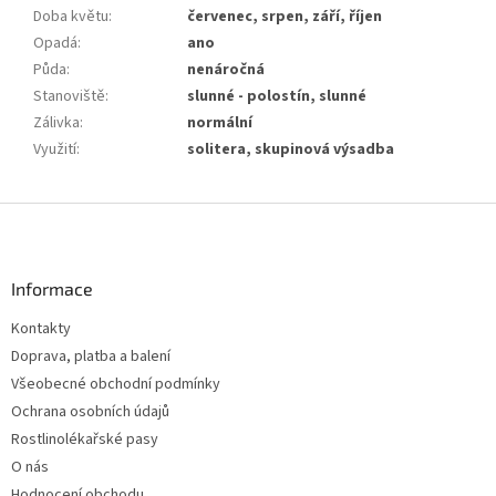
Doba květu
:
červenec, srpen, září, říjen
Opadá
:
ano
Půda
:
nenáročná
Stanoviště
:
slunné - polostín, slunné
Zálivka
:
normální
Využití
:
solitera, skupinová výsadba
Z
á
p
a
Informace
t
Kontakty
í
Doprava, platba a balení
Všeobecné obchodní podmínky
Ochrana osobních údajů
Rostlinolékařské pasy
O nás
Hodnocení obchodu