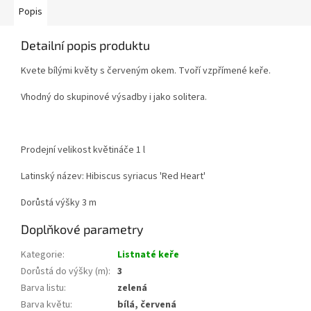
Popis
Detailní popis produktu
Kvete bílými květy s červeným okem. Tvoří vzpřímené keře.
Vhodný do skupinové výsadby i jako solitera.
Prodejní velikost květináče 1 l
Latinský název: Hibiscus syriacus 'Red Heart'
Dorůstá výšky 3 m
Doplňkové parametry
Kategorie
:
Listnaté keře
Dorůstá do výšky (m)
:
3
Barva listu
:
zelená
Barva květu
:
bílá, červená