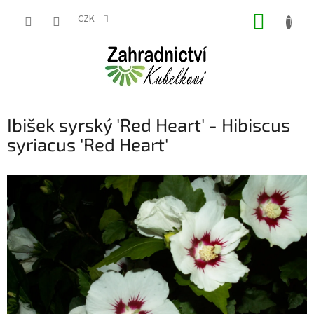
Přejít
NÁKUP
na
CZK
obsah
KOŠÍK
Ibišek syrský 'Red Heart' - Hibiscus
syriacus 'Red Heart'