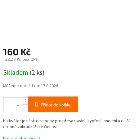
160 Kč
132,23 Kč bez DPH
Měrná
Skladem
(2 ks)
cena:
Můžeme doručit do:
17.8.2026
Přidat do košíku
Kultivátor je nástroj vhodný pro přesazování, kypření, hnojení a další
drobné zahrádkářské činnosti.
Detailní informace