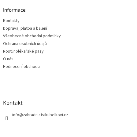
p
a
Informace
t
Kontakty
í
Doprava, platba a balení
Všeobecné obchodní podmínky
Ochrana osobních údajů
Rostlinolékařské pasy
O nás
Hodnocení obchodu
Kontakt
info
@
zahradnictvikubelkovi.cz