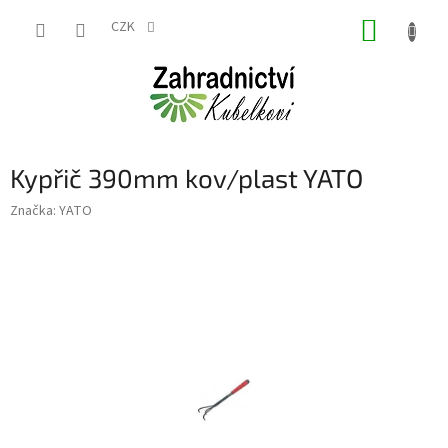
Přejít
NÁKUP
na
CZK
obsah
KOŠÍK
Kypřič 390mm kov/plast YATO
Značka:
YATO