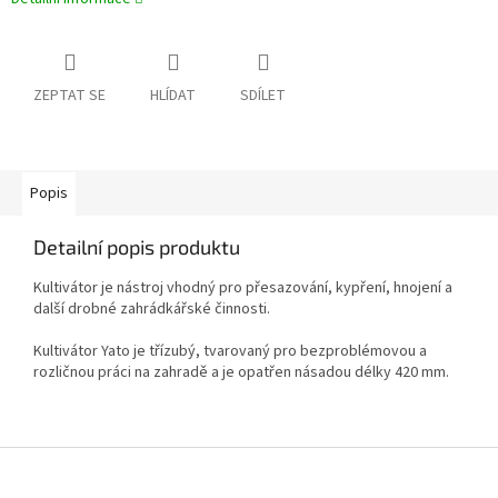
ZEPTAT SE
HLÍDAT
SDÍLET
Popis
Detailní popis produktu
Kultivátor je nástroj vhodný pro přesazování, kypření, hnojení a
další drobné zahrádkářské činnosti.
Kultivátor Yato je třízubý, tvarovaný pro bezproblémovou a
rozličnou práci na zahradě a je opatřen násadou délky 420 mm.
Z
á