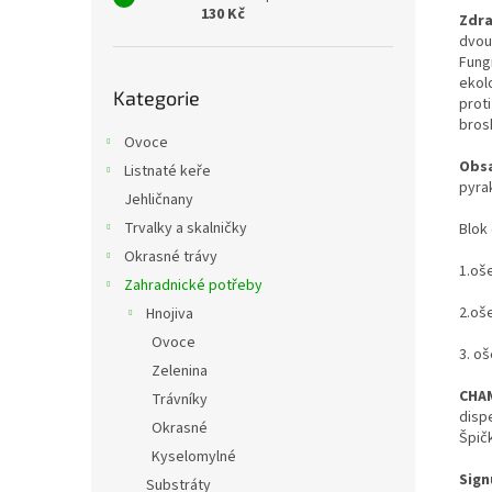
130 Kč
Zdra
dvou
Fung
Přeskočit
ekol
Kategorie
kategorie
prot
brosk
Ovoce
Obs
Listnaté keře
pyra
Jehličnany
Trvalky a skalničky
Blok 
Okrasné trávy
1.oš
Zahradnické potřeby
2.oše
Hnojiva
Ovoce
3. oš
Zelenina
CH
Trávníky
disp
Okrasné
Špič
Kyselomylné
Sig
Substráty