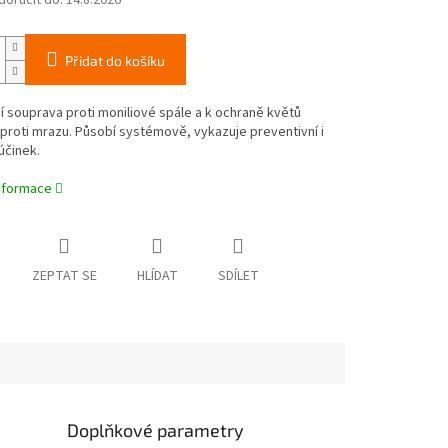
oručit do:
14.8.2026
Přidat do košíku
í souprava proti moniliové spále a k ochraně květů
roti mrazu. Působí systémově, vykazuje preventivní i
účinek.
informace
ZEPTAT SE
HLÍDAT
SDÍLET
Doplňkové parametry