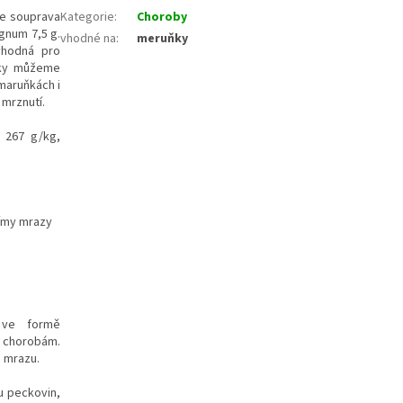
e souprava
Kategorie
:
Choroby
gnum 7,5 g.
vhodné na
:
meruňky
 vhodná pro
ňky můžeme
 maruňkách i
 mrznutí.
 267 g/kg,
nímy mrazy
k ve formě
m chorobám.
 mrazu.
u peckovin,