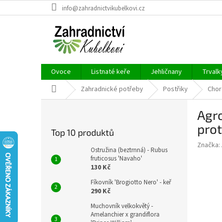
Přejít
info@zahradnictvikubelkovi.cz
na
obsah
Ovoce
Listnaté keře
Jehličnany
Trvalk
Domů
Zahradnické potřeby
Postřiky
Cho
P
Agro
o
s
prot
Top 10 produktů
t
Značka:
r
Ostružina (beztrnná) - Rubus
a
fruticosus 'Navaho'
130 Kč
n
n
Fíkovník 'Brogiotto Nero' - keř
í
290 Kč
p
Muchovník velkokvětý -
a
Amelanchier x grandiflora