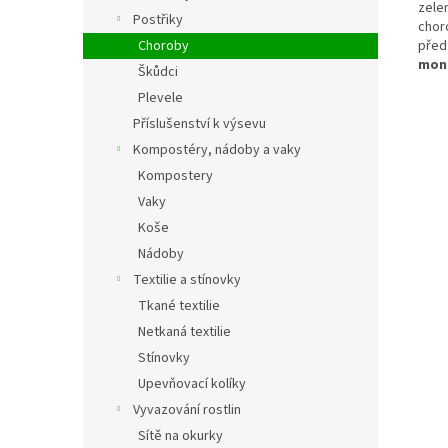
zele
Postřiky
choro
Choroby
před
moni
Škůdci
Plevele
Příslušenství k výsevu
Kompostéry, nádoby a vaky
Kompostery
Vaky
Koše
Nádoby
Textilie a stínovky
Tkané textilie
Netkaná textilie
Stínovky
Upevňovací kolíky
Vyvazování rostlin
Sítě na okurky