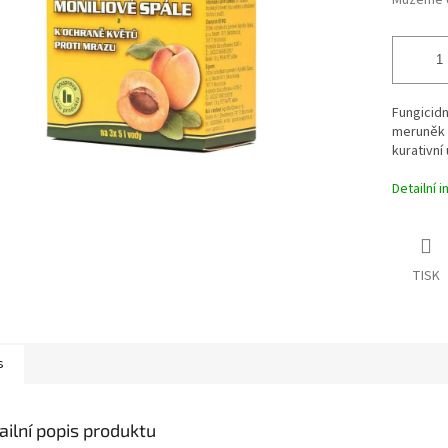
Můžeme d
Fungicidn
meruněk p
kurativní 
Detailní 
TISK
s
ailní popis produktu