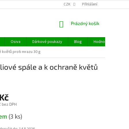
CZK
Přihlášení
NÁKUPNÍ
Prázdný košík
KOŠÍK
Osiva
Dárkové poukazy
Blog
Hodnocení obchodu
 květů proti mrazu 30 g
iové spále a k ochraně květů
 Kč
č bez DPH
dem
(3 ks)