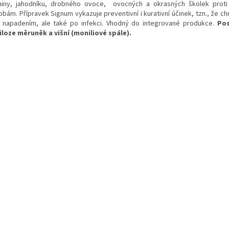
niny, jahodníku, drobného ovoce, ovocných a okrasných školek prot
bám. Přípravek Signum vykazuje preventivní i kurativní účinek, tzn., že chr
 napadením, ale také po infekci. Vhodný do integrované produkce.
Pos
loze měruněk a višní (moniliové spále).