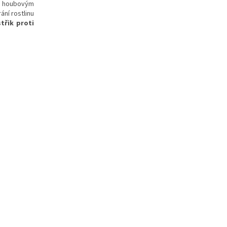
i houbovým
ání rostlinu
třik proti