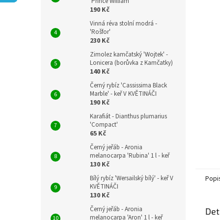
n
'Prince William'
190 Kč
e
l
Vinná réva stolní modrá -
'Rošfor'
230 Kč
Zimolez kamčatský 'Wojtek' -
Lonicera (borůvka z Kamčatky)
140 Kč
Černý rybíz 'Cassissima Black
Marble' - keř V KVĚTINÁČI
190 Kč
Karafiát - Dianthus plumarius
'Compact'
65 Kč
Černý jeřáb - Aronia
melanocarpa 'Rubina' 1 l - keř
130 Kč
Bílý rybíz 'Wersailský bílý' - keř V
Popi
KVĚTINÁČI
130 Kč
Černý jeřáb - Aronia
Det
melanocarpa 'Aron' 1 l - keř