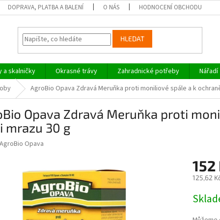
DOPRAVA, PLATBA A BALENÍ
O NÁS
HODNOCENÍ OBCHODU
HLEDAT
y a skalničky
Okrasné trávy
Zahradnické potřeby
Nářadí
roby
AgroBio Opava Zdravá Meruňka proti moniliové spále a k ochraně
Bio Opava Zdravá Meruňka proti monil
i mrazu 30 g
AgroBio Opava
152
125,62 K
Měrná
Skla
cena: