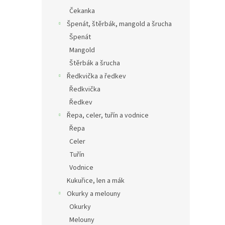
Čekanka
Špenát, štěrbák, mangold a šrucha
Špenát
Mangold
Štěrbák a šrucha
Ředkvička a ředkev
Ředkvička
Ředkev
Řepa, celer, tuřín a vodnice
Řepa
Celer
Tuřín
Vodnice
Kukuřice, len a mák
Okurky a melouny
Okurky
Melouny