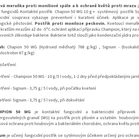
vá meruňka proti moniliové spále a k ochraně květů proti mrazu
j
 fungicidů. Kontaktní postřik Chapion 50 WG 10 g + systémový postřik Si
icidní souprava vykazuje preventivní i kurativní účinek. Aplikace je
ogické pěstování.
Postřik proti moniloze peckovin.
Kvetoucí meru
i kratším mrazům až do -5°C ochránit aplikací přípravku Champion, který na
voních zlikviduje bakterie. Bakterie totiž slouží jako kondenzační jádra pro
ah:
Chapion 50 WG (Hydroxid měďnatý 768 g/kg) , Signum - (boskalid
klostrobin 67 g/kg)
ošetření:
etření - Champion 50 WG - 10 g/5 l vody, 1-2 dny před předpokládanými jar
tření - Signum - 3,75 g/ 5 l vody, při počátku kvetení
etření- Signum - 3,75 g/ 5 l vody, při dokvétání
AMPION 50 WG
je kontaktní fungicidní a baktericidní příprave
ergovatelných granulí (WG) na postřik proti plísním a ostatním houbový
ková ochrana proti houbovým a bakteriálním chorobám, ochrana květu proti
num
je učinný fungicidní postřik se sytémovým účinkem určený pro ochran