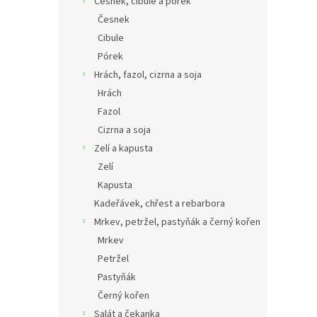
Česnek, cibule a pórek
Česnek
Cibule
Pórek
Hrách, fazol, cizrna a soja
Hrách
Fazol
Cizrna a soja
Zelí a kapusta
Zelí
Kapusta
Kadeřávek, chřest a rebarbora
Mrkev, petržel, pastyňák a černý kořen
Mrkev
Petržel
Pastyňák
Černý kořen
Salát a čekanka