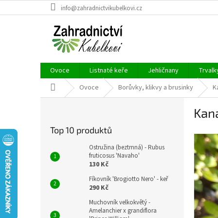
Přejít
info@zahradnictvikubelkovi.cz
na
obsah
Ovoce
Listnaté keře
Jehličnany
Trvalk
Domů
Ovoce
Borůvky, klikvy a brusinky
K
P
Kan
o
s
Top 10 produktů
t
r
Ostružina (beztrnná) - Rubus
a
fruticosus 'Navaho'
130 Kč
n
n
Fíkovník 'Brogiotto Nero' - keř
í
290 Kč
p
Muchovník velkokvětý -
a
Amelanchier x grandiflora