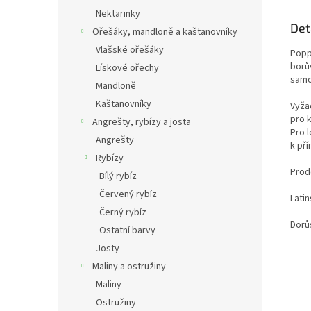
Nektarinky
Det
Ořešáky, mandloně a kaštanovníky
Vlašské ořešáky
Popp
borů
Lískové ořechy
samo
Mandloně
Kaštanovníky
Vyža
pro k
Angrešty, rybízy a josta
Pro 
Angrešty
k pří
Rybízy
Prode
Bílý rybíz
Červený rybíz
Lati
Černý rybíz
Dorů
Ostatní barvy
Josty
Maliny a ostružiny
Maliny
Ostružiny