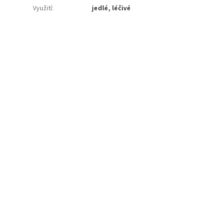
Využití
:
jedlé, léčivé