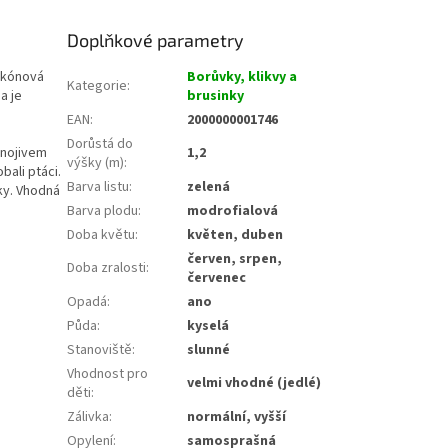
Doplňkové parametry
lkónová
Borůvky, klikvy a
Kategorie
:
a je
brusinky
EAN
:
2000000001746
Dorůstá do
hnojivem
1,2
výšky (m)
:
bali ptáci.
Barva listu
:
zelená
ky. Vhodná
Barva plodu
:
modrofialová
Doba květu
:
květen, duben
červen, srpen,
Doba zralosti
:
červenec
Opadá
:
ano
Půda
:
kyselá
Stanoviště
:
slunné
Vhodnost pro
velmi vhodné (jedlé)
děti
:
Zálivka
:
normální, vyšší
Opylení
:
samosprašná