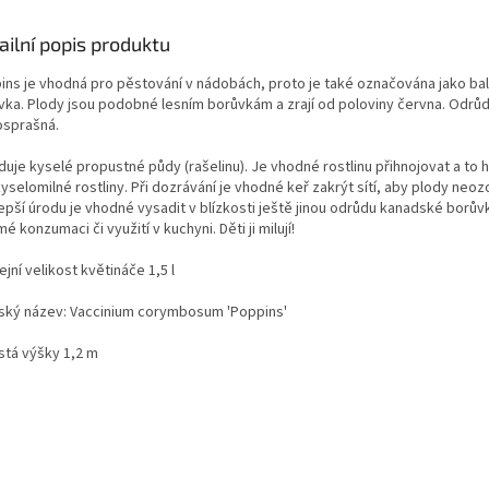
ailní popis produktu
ins je vhodná pro pěstování v nádobách, proto je také označována jako ba
vka. Plody jsou podobné lesním borůvkám a zrají od poloviny června. Odrůd
sprašná.
duje kyselé propustné půdy (rašelinu). Je vhodné rostlinu přihnojovat a to 
yselomilné rostliny. Při dozrávání je vhodné keř zakrýt sítí, aby plody neozo
lepší úrodu je vhodné vysadit v blízkosti ještě jinou odrůdu kanadské borův
mé konzumaci či využití v kuchyni. Děti ji milují!
jní velikost květináče 1,5 l
nský název: Vaccinium corymbosum 'Poppins'
stá výšky 1,2 m