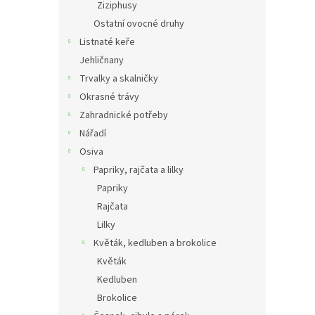
Ziziphusy
Ostatní ovocné druhy
Listnaté keře
Jehličnany
Trvalky a skalničky
Okrasné trávy
Zahradnické potřeby
Nářadí
Osiva
Papriky, rajčata a lilky
Papriky
Rajčata
Lilky
Květák, kedluben a brokolice
Květák
Kedluben
Brokolice