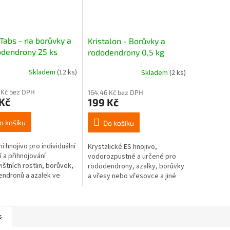
 Tabs - na borůvky a
Kristalon - Borůvky a
dendrony 25 ks
rododendrony 0,5 kg
Skladem
(12 ks)
Skladem
(2 ks)
 Kč bez DPH
164,46 Kč bez DPH
Kč
199 Kč
o košíku
Do košíku
í hnojivo pro individuální
Krystalické ES hnojivo,
í a přihnojování
vodorozpustné a určené pro
ištních rostlin, borůvek,
rododendrony, azalky, borůvky
ndronů a azalek ve
a vřesy nebo vřesovce a jiné
půdě a v nádobách.
kyselomilné rostliny.
se uvolňují z tablet do
o...
s