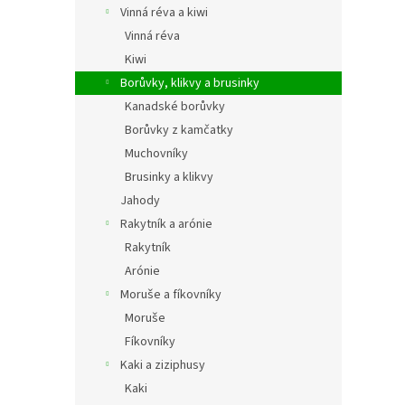
Vinná réva a kiwi
Vinná réva
Kiwi
Borůvky, klikvy a brusinky
Kanadské borůvky
Borůvky z kamčatky
Muchovníky
Brusinky a klikvy
Jahody
Rakytník a arónie
Rakytník
Arónie
Moruše a fíkovníky
Moruše
Fíkovníky
Kaki a ziziphusy
Kaki