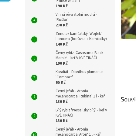
n
'Prince William'
190 Kč
e
l
Vinná réva stolní modrá -
'Rošfor'
230 Kč
Zimolez kamčatský 'Wojtek' -
Lonicera (borůvka z Kamčatky)
140 Kč
Černý rybíz 'Cassissima Black
Marble' - keř V KVĚTINÁČI
190 Kč
Karafiát - Dianthus plumarius
'Compact'
65 Kč
Černý jeřáb - Aronia
melanocarpa 'Rubina' 1 l - keř
Souvi
130 Kč
Bílý rybíz 'Wersailský bílý' - keř V
KVĚTINÁČI
130 Kč
Černý jeřáb - Aronia
melanocarpa 'Aron' 1 l - keř