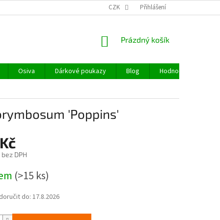
CZK
Přihlášení
NÁKUPNÍ
Prázdný košík
KOŠÍK
Osiva
Dárkové poukazy
Blog
Hodnocení obchodu
corymbosum 'Poppins'
 Kč
č bez DPH
dem
(>15 ks)
oručit do:
17.8.2026