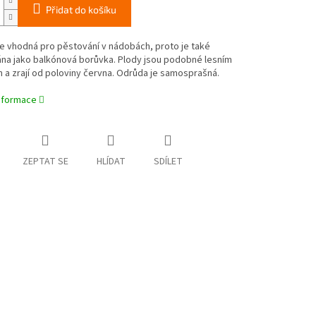
Přidat do košíku
e vhodná pro pěstování v nádobách, proto je také
na jako balkónová borůvka. Plody jsou podobné lesním
a zrají od poloviny června. Odrůda je samosprašná.
informace
ZEPTAT SE
HLÍDAT
SDÍLET