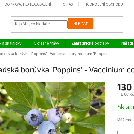
DOPRAVA, PLATBA A BALENÍ
O NÁS
HODNOCENÍ OBCHODU
HLEDAT
y a skalničky
Okrasné trávy
Zahradnické potřeby
Nářadí
anadská borůvka 'Poppins' - Vaccinium corymbosum 'Poppins'
adská borůvka 'Poppins' - Vaccinium 
130
116,07 K
Měrná
Skla
cena:
Můžeme d