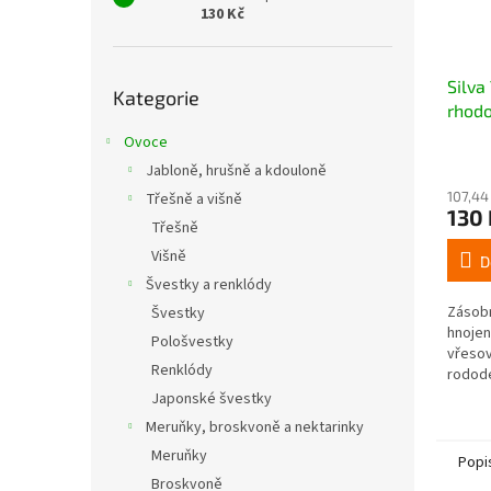
130 Kč
Přeskočit
Silva
Kategorie
kategorie
rhodo
Ovoce
Jabloně, hrušně a kdouloně
107,44
Třešně a višně
130 
Třešně
Višně
D
Švestky a renklódy
Zásobn
Švestky
hnojen
Pološvestky
vřesov
Renklódy
rodode
volné 
Japonské švestky
Živiny 
Meruňky, broskvoně a nektarinky
půdy p
Meruňky
Popi
Broskvoně