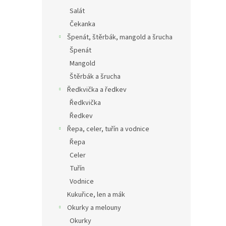
Salát
Čekanka
Špenát, štěrbák, mangold a šrucha
Špenát
Mangold
Štěrbák a šrucha
Ředkvička a ředkev
Ředkvička
Ředkev
Řepa, celer, tuřín a vodnice
Řepa
Celer
Tuřín
Vodnice
Kukuřice, len a mák
Okurky a melouny
Okurky