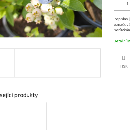
Poppins j
označová
borůvkám 
Detailní 
TISK
sející produkty