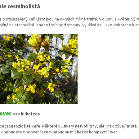
ie cesmínolistá
 o stálezelený keř. Listy jsou na okrajích mírně trnité. V dubnu a květnu vý
očná na stanoviště, snese i stín pod stromy. Využívá se i jako dekorace k ar
ovec
<<< klikni zde
e jsou rozložité keře. Některé kultivary netvoří trny, ale jinak bývají trnit
ok nebudete tvarovat řezem nebudou mít hezký kompaktní tvar.