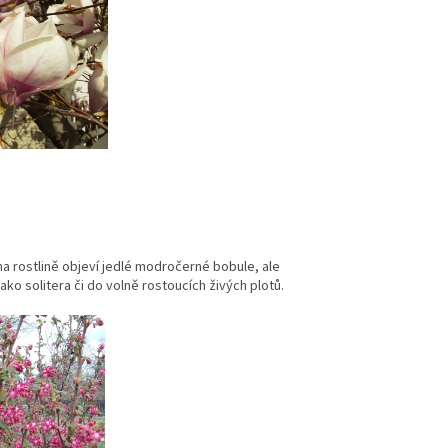
a rostlině objeví jedlé modročerné bobule, ale
ko solitera či do volně rostoucích živých plotů.