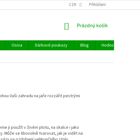
CZK
Přihlášení
NÁKUPNÍ
Prázdný košík
KOŠÍK
Osiva
Dárkové poukazy
Blog
Hodnocení obchodu
ohou Vaši zahradu na jaře rozzářit pestrými
eme ji použít v živém plotu, na skalce i jako
y. Může se libovolně tvarovat, jak je vidět na
o vázy na ozdobení velikončního stolu.