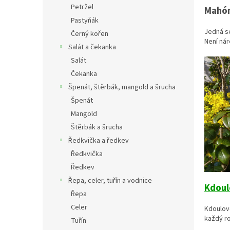
Petržel
Mahón
Pastyňák
Jedná se
Černý kořen
Není nár
Salát a čekanka
Salát
Čekanka
Špenát, štěrbák, mangold a šrucha
Špenát
Mangold
Štěrbák a šrucha
Ředkvička a ředkev
Ředkvička
Ředkev
Řepa, celer, tuřín a vodnice
Kdoul
Řepa
Celer
Kdoulovc
každý r
Tuřín