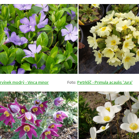
rvínek modrý - Vinca minor
Foto:
Petrklíč - Primula acaulis 'Jura'