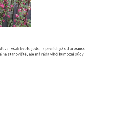
ultivar však kvete jeden z prvních již od prosince
 na stanoviště, ale má ráda vlhčí humózní půdy.