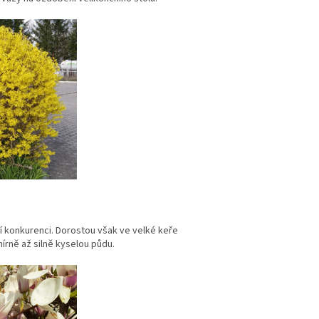
jí konkurenci. Dorostou však ve velké keře
írně až silně kyselou půdu.