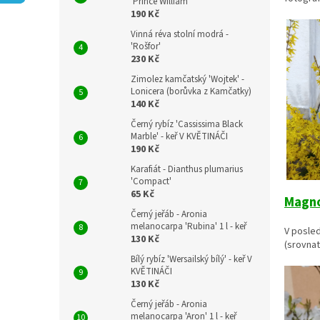
n
'Prince William'
190 Kč
e
l
Vinná réva stolní modrá -
'Rošfor'
230 Kč
Zimolez kamčatský 'Wojtek' -
Lonicera (borůvka z Kamčatky)
140 Kč
Černý rybíz 'Cassissima Black
Marble' - keř V KVĚTINÁČI
190 Kč
Karafiát - Dianthus plumarius
'Compact'
65 Kč
Magno
Černý jeřáb - Aronia
melanocarpa 'Rubina' 1 l - keř
V posled
130 Kč
(srovnat
Bílý rybíz 'Wersailský bílý' - keř V
KVĚTINÁČI
130 Kč
Černý jeřáb - Aronia
melanocarpa 'Aron' 1 l - keř