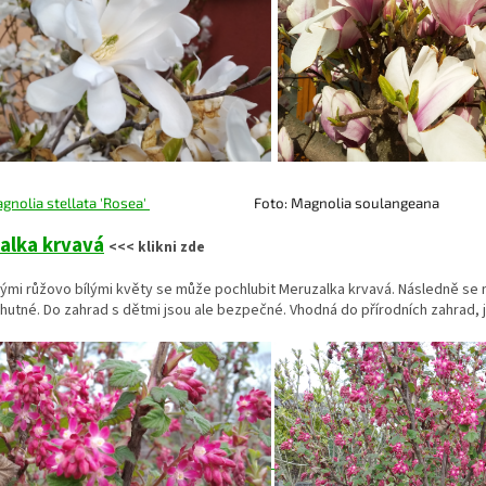
gnolia stellata 'Rosea'
Foto:
Magnolia soulangeana
alka krvavá
<<< klikni zde
mi růžovo bílými květy se může pochlubit Meruzalka krvavá. Následně se n
hutné. Do zahrad s dětmi jsou ale bezpečné. Vhodná do přírodních zahrad, ja