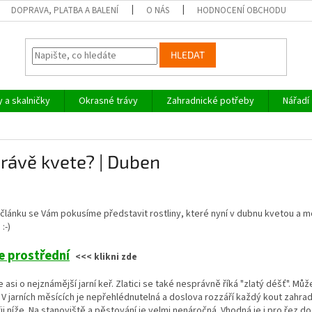
DOPRAVA, PLATBA A BALENÍ
O NÁS
HODNOCENÍ OBCHODU
HLEDAT
y a skalničky
Okrasné trávy
Zahradnické potřeby
Nářadí
rávě kvete? | Duben
článku se Vám pokusíme představit rostliny, které nyní v dubnu kvetou a m
:-)
e prostřední
<<< klikni zde
 asi o nejznámější jarní keř. Zlatici se také nesprávně říká "zlatý déšť". Můž
. V jarních měsících je nepřehlédnutelná a doslova rozzáří každý kout zahrad
ii níže. Na stanoviště a pěstování je velmi nenáročná. Vhodná je i pro řez d