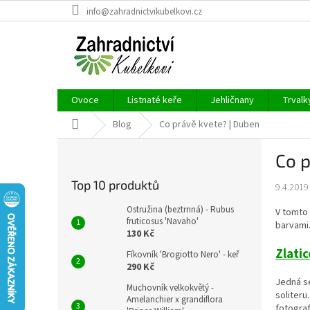
Přejít
info@zahradnictvikubelkovi.cz
na
obsah
Ovoce
Listnaté keře
Jehličnany
Trvalk
Domů
Blog
Co právě kvete? | Duben
P
Co p
o
s
Top 10 produktů
9.4.2019
t
r
Ostružina (beztrnná) - Rubus
V tomto 
a
fruticosus 'Navaho'
barvami. 
130 Kč
n
n
Zlatic
Fíkovník 'Brogiotto Nero' - keř
í
290 Kč
p
Jedná se
Muchovník velkokvětý -
soliteru
a
Amelanchier x grandiflora
fotograf