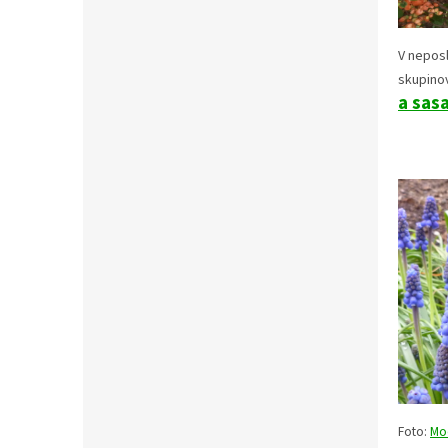
V nepos
skupino
a
sasa
Foto:
Mo