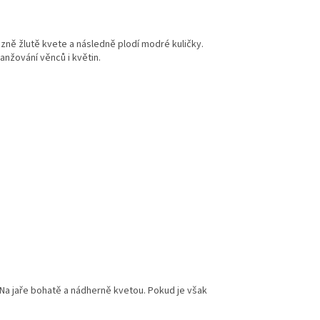
razně žlutě kvete a následně plodí modré kuličky.
anžování věnců i květin.
é. Na jaře bohatě a nádherně kvetou. Pokud je však