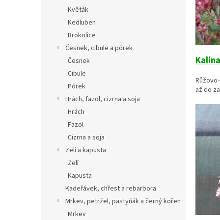
Květák
Kedluben
Brokolice
Česnek, cibule a pórek
Kalin
Česnek
Cibule
Růžovo-b
Pórek
až do za
Hrách, fazol, cizrna a soja
Hrách
Fazol
Cizrna a soja
Zelí a kapusta
Zelí
Kapusta
Kadeřávek, chřest a rebarbora
Mrkev, petržel, pastyňák a černý kořen
Mrkev