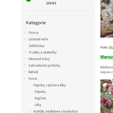
130 Kč
Přeskočit
Kategorie
kategorie
Ovoce
Listnaté keře
Jehličnany
Foto:
Ma
Trvalky a skalničky
Meruz
Okrasné trávy
Zahradnické potřeby
Nádherný
nejsou c
Nářadí
Osiva
Papriky, rajčata a lilky
Papriky
Rajčata
Lilky
Květák, kedluben a brokolice