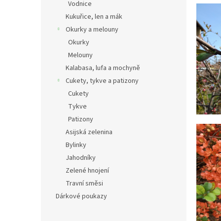
Vodnice
Kukuřice, len a mák
Okurky a melouny
Okurky
Melouny
Kalabasa, lufa a mochyně
Cukety, tykve a patizony
Cukety
Tykve
Patizony
Asijská zelenina
Bylinky
Jahodníky
Zelené hnojení
Travní směsi
Dárkové poukazy