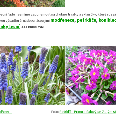
lední řadě nesmíme zaponemout na drobné trvalky a sklaničky, které rozzá
modřenece
,
petrklíče
,
konikle
vou výsadbu či nádobu. Jsou jimi
nky lesní
.
<<< klikni zde
dřenec
Foto:
Petrklíč - Primula fialový se žlutým 