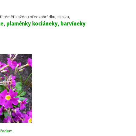
ří téměř každou předzahrádku, skalku,
ce
,
plaménky
kociáneky
, barvíneky
středem