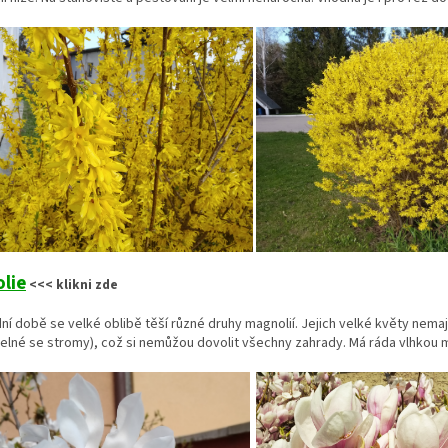
lie
<<< klikni zde
ní době se velké oblibě těší různé druhy magnolií. Jejich velké květy nema
elné se stromy), což si nemůžou dovolit všechny zahrady. Má ráda vlhkou m