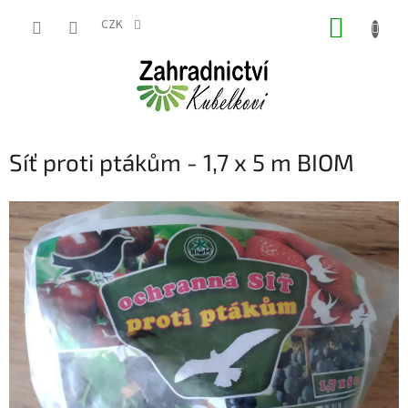
Přejít
NÁKUP
na
CZK
obsah
KOŠÍK
Síť proti ptákům - 1,7 x 5 m BIOM