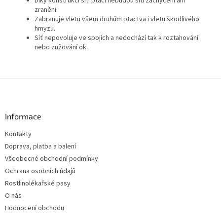
Díky konstrukci sítí ptáci nebudou sítí zachyceni ani
zraněni.
Zabraňuje vletu všem druhům ptactva i vletu škodlivého
hmyzu.
Síť nepovoluje ve spojích a nedochází tak k roztahování
nebo zužování ok.
Z
á
p
a
Informace
t
Kontakty
í
Doprava, platba a balení
Všeobecné obchodní podmínky
Ochrana osobních údajů
Rostlinolékařské pasy
O nás
Hodnocení obchodu