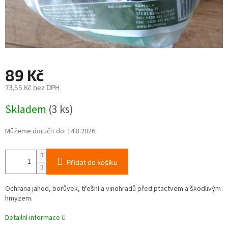
89 Kč
73,55 Kč bez DPH
Měrná
Skladem
(3 ks)
cena:
Můžeme doručit do:
14.8.2026
Přidat do košíku
Ochrana jahod, borůvek, třešní a vinohradů před ptactvem a škodlivým
hmyzem.
Detailní informace