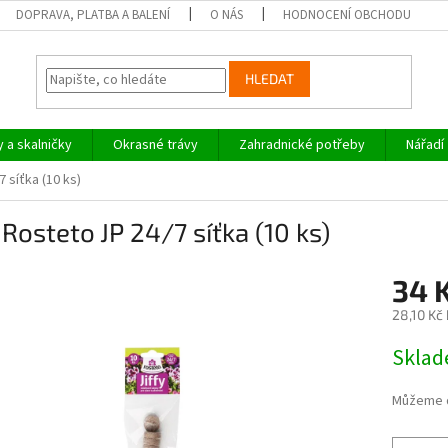
DOPRAVA, PLATBA A BALENÍ
O NÁS
HODNOCENÍ OBCHODU
HLEDAT
y a skalničky
Okrasné trávy
Zahradnické potřeby
Nářadí
7 síťka (10 ks)
y Rosteto JP 24/7 síťka (10 ks)
34 
28,10 Kč
Měrná
Skla
cena:
Můžeme d