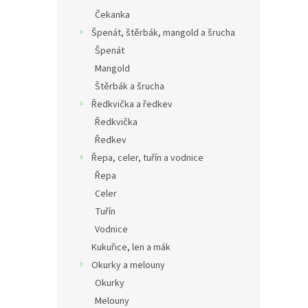
Čekanka
Špenát, štěrbák, mangold a šrucha
Špenát
Mangold
Štěrbák a šrucha
Ředkvička a ředkev
Ředkvička
Ředkev
Řepa, celer, tuřín a vodnice
Řepa
Celer
Tuřín
Vodnice
Kukuřice, len a mák
Okurky a melouny
Okurky
Melouny