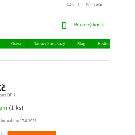
CZK
Přihlášení
NÁKUPNÍ
Prázdný košík
KOŠÍK
Osiva
Dárkové poukazy
Blog
Hodnocení obchodu
Kč
 bez DPH
dem
(1 ks)
oručit do:
17.8.2026