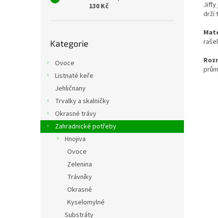
Jiff
130 Kč
drží 
Mate
Přeskočit
raše
Kategorie
kategorie
Roz
Ovoce
prům
Listnaté keře
Jehličnany
Trvalky a skalničky
Okrasné trávy
Zahradnické potřeby
Hnojiva
Ovoce
Zelenina
Trávníky
Okrasné
Kyselomylné
Substráty