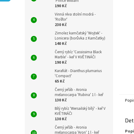
n
'Prince William'
190 Kč
e
l
Vinná réva stolní modrá -
'Rošfor'
230 Kč
Zimolez kamčatský 'Wojtek' -
Lonicera (borůvka z Kamčatky)
140 Kč
Černý rybíz 'Cassissima Black
Marble' - keř V KVĚTINÁČI
190 Kč
Karafiát - Dianthus plumarius
'Compact'
65 Kč
Černý jeřáb - Aronia
melanocarpa 'Rubina' 1 l - keř
130 Kč
Popi
Bílý rybíz 'Wersailský bílý' - keř V
KVĚTINÁČI
130 Kč
Det
Černý jeřáb - Aronia
Popi
melanocarpa 'Aron' 1 l - keř