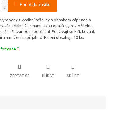
Přidat do košíku
u vyrobeny z kvalitní rašeliny s obsahem vápence a
 základními živninami. Jsou opatřeny rozložitelnou
terá drží tvar po nabobtnání. Používají se k řízkování,
í a množení např. jahod. Balení obsahuje 10 ks.
informace
ZEPTAT SE
HLÍDAT
SDÍLET