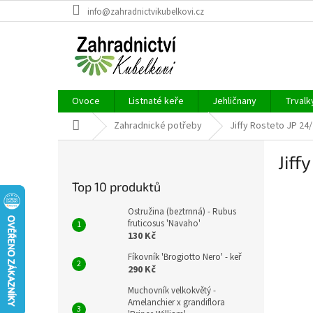
Přejít
info@zahradnictvikubelkovi.cz
na
obsah
Ovoce
Listnaté keře
Jehličnany
Trvalk
Domů
Zahradnické potřeby
Jiffy Rosteto JP 24/
P
Jiff
o
s
Top 10 produktů
t
r
Ostružina (beztrnná) - Rubus
a
fruticosus 'Navaho'
130 Kč
n
n
Fíkovník 'Brogiotto Nero' - keř
í
290 Kč
p
Muchovník velkokvětý -
a
Amelanchier x grandiflora