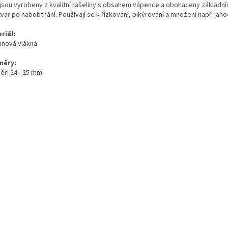
y jsou vyrobeny z kvalitní rašeliny s obsahem vápence a obohaceny základním
tvar po nabobtnání. Používají se k řízkování, pikýrování a množení např. jaho
riál:
linová vlákna
měry:
ěr: 24 - 25 mm