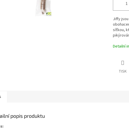
Jiffy jso
obohaceny
síťkou, k
pikýrován
Detailní 
TISK
s
ailní popis produktu
s: