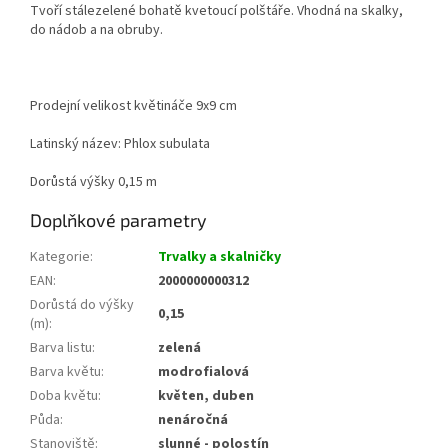
Tvoří stálezelené bohatě kvetoucí polštáře. Vhodná na skalky,
do nádob a na obruby.
Prodejní velikost květináče 9x9 cm
Latinský název: Phlox subulata
Dorůstá výšky 0,15 m
Doplňkové parametry
Kategorie
:
Trvalky a skalničky
EAN
:
2000000000312
Dorůstá do výšky
0,15
(m)
:
Barva listu
:
zelená
Barva květu
:
modrofialová
Doba květu
:
květen, duben
Půda
:
nenáročná
Stanoviště
:
slunné - polostín