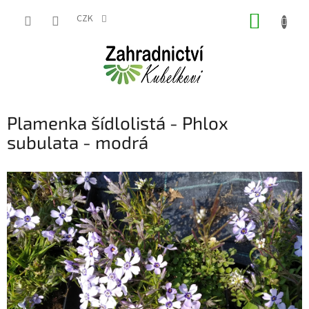
Přejít
NÁKUP
na
CZK
obsah
KOŠÍK
Plamenka šídlolistá - Phlox
subulata - modrá