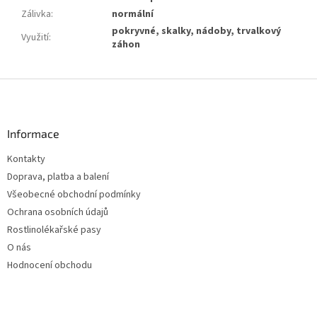
Zálivka
:
normální
pokryvné, skalky, nádoby, trvalkový
Využití
:
záhon
Z
á
p
a
Informace
t
Kontakty
í
Doprava, platba a balení
Všeobecné obchodní podmínky
Ochrana osobních údajů
Rostlinolékařské pasy
O nás
Hodnocení obchodu