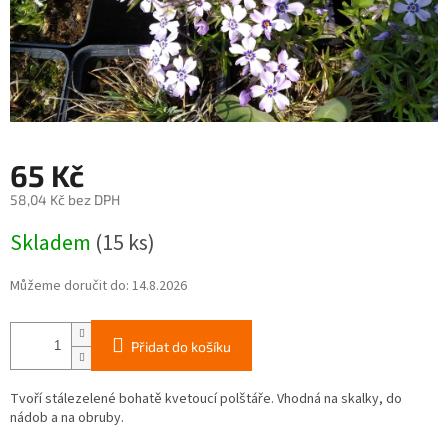
65 Kč
58,04 Kč bez DPH
Měrná
Skladem
(15 ks)
cena:
Můžeme doručit do:
14.8.2026
Přidat do košíku
Tvoří stálezelené bohatě kvetoucí polštáře. Vhodná na skalky, do
nádob a na obruby.