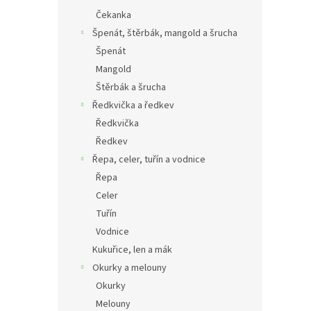
Čekanka
Špenát, štěrbák, mangold a šrucha
Špenát
Mangold
Štěrbák a šrucha
Ředkvička a ředkev
Ředkvička
Ředkev
Řepa, celer, tuřín a vodnice
Řepa
Celer
Tuřín
Vodnice
Kukuřice, len a mák
Okurky a melouny
Okurky
Melouny