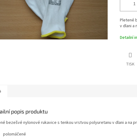
Pletené 
v dlani a
Detailní 
TISK
s
ailní popis produktu
ené bezešvé nylonové rukavice s tenkou vrstvou polyuretanu v dlani a na p
polomáčené