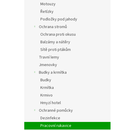
Motouzy
Řetízky
Podložky pod jahody
Ochrana stromů
Ochrana proti okusu
Balzámy a nátěry
Sítě proti ptákům
Travní lemy
Jmenovky
Budky a krmítka
Budky
Krmítka
Krmivo
Hmyzí hotel
Ochranné pomůcky
Dezinfekce
Pracovní rukavice