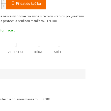
Přidat do košíku
bezešvé nylonové rukavice s tenkou vrstvou polyuretanu
 na prstech a pružnou manžetou. EN 388
informace
ZEPTAT SE
HLÍDAT
SDÍLET
rstech a pružnou manžetou. EN 388