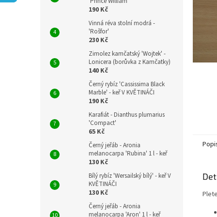
n
'Prince William'
190 Kč
e
l
Vinná réva stolní modrá -
'Rošfor'
230 Kč
Zimolez kamčatský 'Wojtek' -
Lonicera (borůvka z Kamčatky)
140 Kč
Černý rybíz 'Cassissima Black
Marble' - keř V KVĚTINÁČI
190 Kč
Karafiát - Dianthus plumarius
'Compact'
65 Kč
Popi
Černý jeřáb - Aronia
melanocarpa 'Rubina' 1 l - keř
130 Kč
Det
Bílý rybíz 'Wersailský bílý' - keř V
KVĚTINÁČI
130 Kč
Plet
Černý jeřáb - Aronia
melanocarpa 'Aron' 1 l - keř