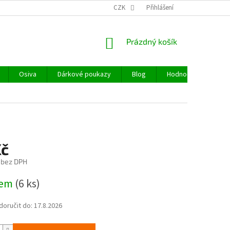
CZK
Přihlášení
NÁKUPNÍ
Prázdný košík
KOŠÍK
Osiva
Dárkové poukazy
Blog
Hodnocení obchodu
Kč
 bez DPH
dem
(6 ks)
oručit do:
17.8.2026