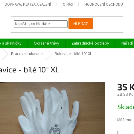
DOPRAVA, PLATBA A BALENÍ
O NÁS
HODNOCENÍ OBCHODU
HLEDAT
y a skalničky
Okrasné trávy
Zahradnické potřeby
Nářadí
Pracovní rukavice
Rukavice - bílé 10" XL
vice - bílé 10" XL
35 
28,93 Kč
Měrná
Skla
cena:
Můžeme d