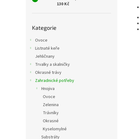
130 Kč
Přeskočit
Kategorie
kategorie
Ovoce
Listnaté keře
Jehličnany
Trvalky a skalničky
Okrasné trávy
Zahradnické potřeby
Hnojiva
Ovoce
Zelenina
Trávníky
Okrasné
Kyselomylné
Substráty