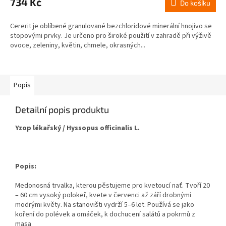
734 Kč
Do košíku
Cererit je oblíbené granulované bezchloridové minerální hnojivo se
stopovými prvky. Je určeno pro široké použití v zahradě při výživě
ovoce, zeleniny, květin, chmele, okrasných...
Popis
Detailní popis produktu
Yzop lékařský / Hyssopus officinalis L.
Popis:
Medonosná trvalka, kterou pěstujeme pro kvetoucí nať. Tvoří 20
– 60 cm vysoký polokeř, kvete v červenci až září drobnými
modrými květy. Na stanovišti vydrží 5–6 let. Používá se jako
koření do polévek a omáček, k dochucení salátů a pokrmů z
masa