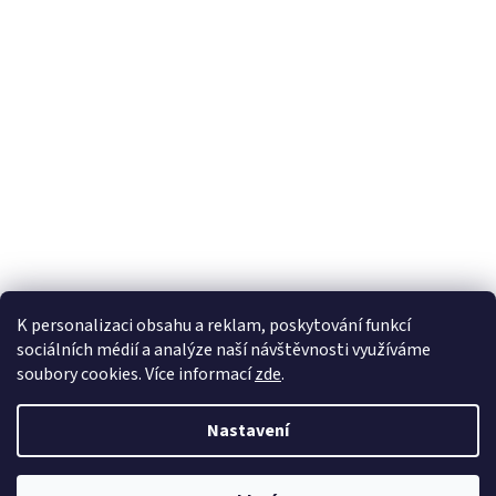
K personalizaci obsahu a reklam, poskytování funkcí
sociálních médií a analýze naší návštěvnosti využíváme
soubory cookies. Více informací
zde
.
Vytvořil Shoptet
Nastavení
Copyright 2026
Zahradnictví Kubelkovi
. Všechna práva vyhrazena.