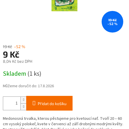
19 Kč
–52 %
19 Kč
–52 %
9 Kč
8,04 Kč bez DPH
Měrná
Skladem
(1 ks)
cena:
Můžeme doručit do:
17.8.2026
Přidat do košíku
Medonosná trvalka, kterou pěstujeme pro kvetoucí nať. Tvoří 20 – 60
cm vysoký polokeř, kvete v červenci až září drobnými modrými květy.