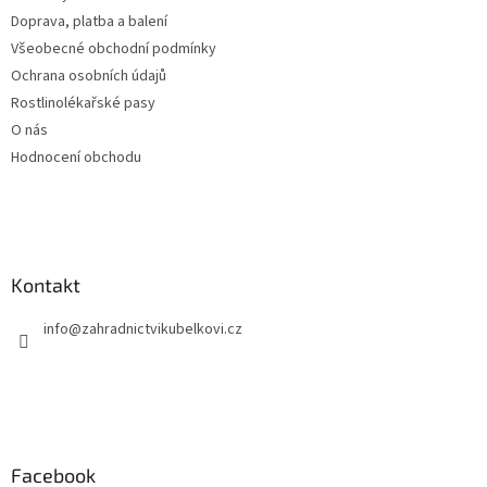
í
Doprava, platba a balení
Všeobecné obchodní podmínky
Ochrana osobních údajů
Rostlinolékařské pasy
O nás
Hodnocení obchodu
Kontakt
info
@
zahradnictvikubelkovi.cz
Facebook