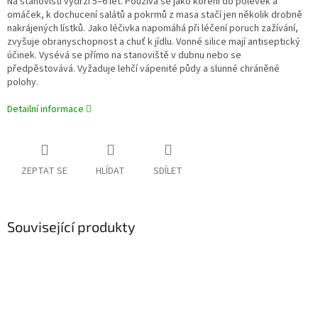
Na stanovišti vydrží 5–6 let. Používá se jako koření do polévek a
omáček, k dochucení salátů a pokrmů z masa stačí jen několik drobně
nakrájených lístků. Jako léčivka napomáhá při léčení poruch zažívání,
zvyšuje obranyschopnost a chuť k jídlu. Vonné silice mají antiseptický
účinek. Vysévá se přímo na stanoviště v dubnu nebo se
předpěstovává. Vyžaduje lehčí vápenité půdy a slunné chráněné
polohy.
Detailní informace
ZEPTAT SE
HLÍDAT
SDÍLET
Související produkty