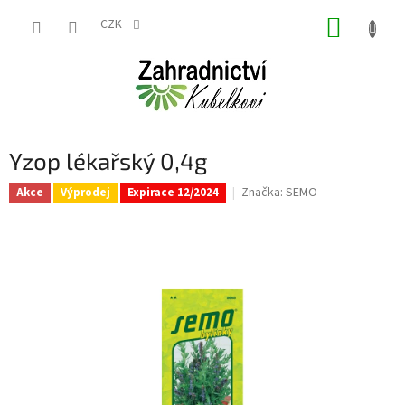
Přejít
NÁKUP
na
CZK
obsah
KOŠÍK
Yzop lékařský 0,4g
Značka:
SEMO
Akce
Výprodej
Expirace 12/2024