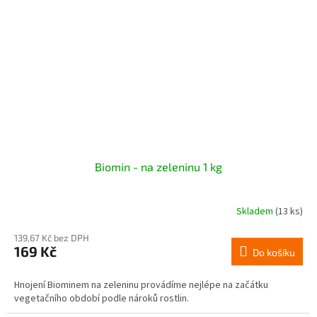
Biomin - na zeleninu 1 kg
Skladem
(13 ks)
139,67 Kč bez DPH
169 Kč
Do košíku
Hnojení Biominem na zeleninu provádíme nejlépe na začátku
vegetačního období podle nároků rostlin.