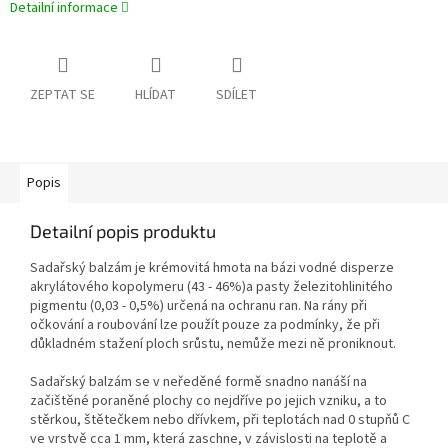
Detailní informace
ZEPTAT SE
HLÍDAT
SDÍLET
Popis
Detailní popis produktu
Sadařský balzám je krémovitá hmota na bázi vodné disperze
akrylátového kopolymeru (43 - 46%)a pasty železitohlinitého
pigmentu (0,03 - 0,5%) určená na ochranu ran. Na rány při
očkování a roubování lze použít pouze za podmínky, že při
důkladném stažení ploch srůstu, nemůže mezi ně proniknout.
Sadařský balzám se v neředěné formě snadno nanáší na
začištěné poraněné plochy co nejdříve po jejich vzniku, a to
stěrkou, štětečkem nebo dřívkem, při teplotách nad 0 stupňů C
ve vrstvě cca 1 mm, která zaschne, v závislosti na teplotě a