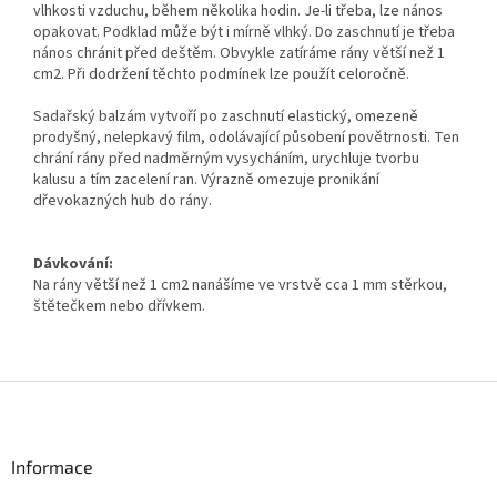
vlhkosti vzduchu, během několika hodin. Je-li třeba, lze nános
opakovat. Podklad může být i mírně vlhký. Do zaschnutí je třeba
nános chránit před deštěm. Obvykle zatíráme rány větší než 1
cm2. Při dodržení těchto podmínek lze použít celoročně.
Sadařský balzám vytvoří po zaschnutí elastický, omezeně
prodyšný, nelepkavý film, odolávající působení povětrnosti. Ten
chrání rány před nadměrným vysycháním, urychluje tvorbu
kalusu a tím zacelení ran. Výrazně omezuje pronikání
dřevokazných hub do rány.
Dávkování:
Na rány větší než 1 cm2 nanášíme ve vrstvě cca 1 mm stěrkou,
štětečkem nebo dřívkem.
Z
á
p
a
Informace
t