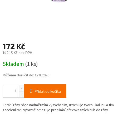
172 Kč
142,15 Kč bez DPH
Měrná
Skladem
(1 ks)
cena:
Můžeme doručit do:
17.8.2026
Přidat do košíku
Chrání rány před nadměrným vysycháním, urychluje tvorbu kalusu a tím
zacelení ran. Výrazně omezuje pronikání dřevokazných hub do rány.