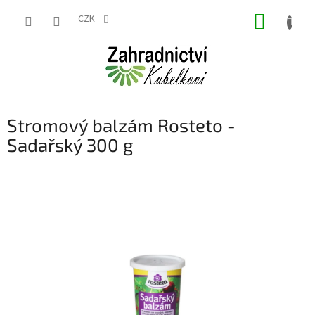
Přejít
NÁKUP
na
CZK
obsah
KOŠÍK
Stromový balzám Rosteto -
Sadařský 300 g