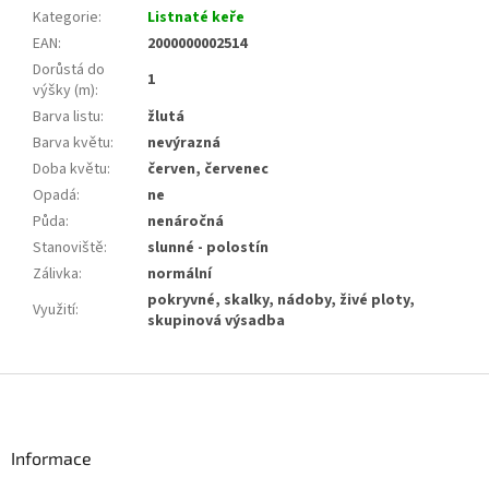
Kategorie
:
Listnaté keře
EAN
:
2000000002514
Dorůstá do
1
výšky (m)
:
Barva listu
:
žlutá
Barva květu
:
nevýrazná
Doba květu
:
červen, červenec
Opadá
:
ne
Půda
:
nenáročná
Stanoviště
:
slunné - polostín
Zálivka
:
normální
pokryvné, skalky, nádoby, živé ploty,
Využití
:
skupinová výsadba
Z
á
p
a
Informace
t