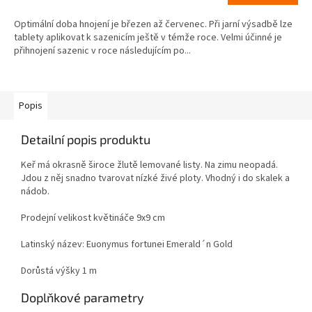
Optimální doba hnojení je březen až červenec. Při jarní výsadbě lze
tablety aplikovat k sazenicím ještě v témže roce. Velmi účinné je
přihnojení sazenic v roce následujícím po...
Popis
Detailní popis produktu
Keř má okrasně široce žlutě lemované listy. Na zimu neopadá.
Jdou z něj snadno tvarovat nízké živé ploty. Vhodný i do skalek a
nádob.
Prodejní velikost květináče 9x9 cm
Latinský název: Euonymus fortunei Emerald´n Gold
Dorůstá výšky 1 m
Doplňkové parametry