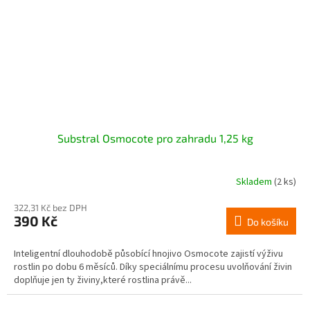
Substral Osmocote pro zahradu 1,25 kg
Skladem
(2 ks)
322,31 Kč bez DPH
390 Kč
Do košíku
Inteligentní dlouhodobě působící hnojivo Osmocote zajistí výživu
rostlin po dobu 6 měsíců. Díky speciálnímu procesu uvolňování živin
doplňuje jen ty živiny,které rostlina právě...