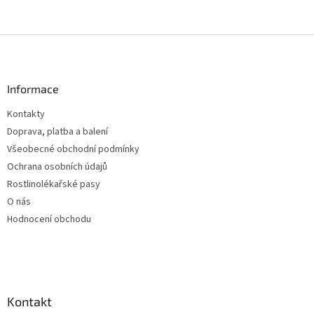
Z
á
p
a
Informace
t
Kontakty
í
Doprava, platba a balení
Všeobecné obchodní podmínky
Ochrana osobních údajů
Rostlinolékařské pasy
O nás
Hodnocení obchodu
Kontakt