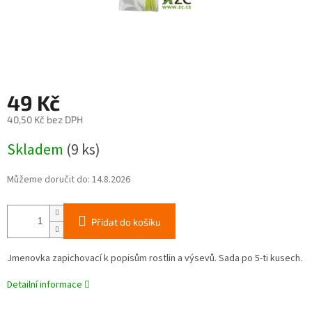
49 Kč
40,50 Kč bez DPH
Měrná
Skladem
(9 ks)
cena:
Můžeme doručit do:
14.8.2026
Přidat do košíku
Jmenovka zapichovací k popisům rostlin a výsevů. Sada po 5-ti kusech.
Detailní informace