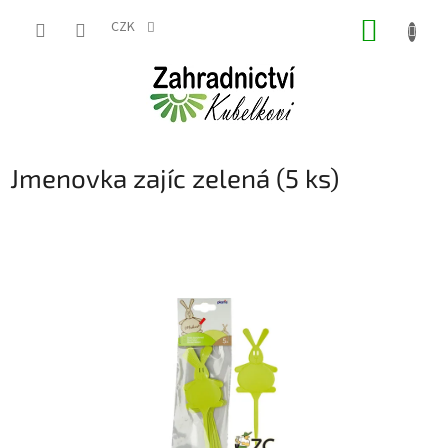
Přejít
NÁKUP
na
CZK
obsah
KOŠÍK
Jmenovka zajíc zelená (5 ks)