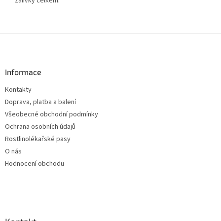
zálivky celkem.
Z
á
p
a
Informace
t
Kontakty
í
Doprava, platba a balení
Všeobecné obchodní podmínky
Ochrana osobních údajů
Rostlinolékařské pasy
O nás
Hodnocení obchodu