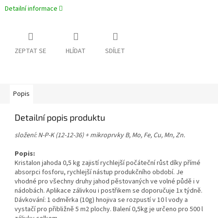
Detailní informace
ZEPTAT SE
HLÍDAT
SDÍLET
Popis
Detailní popis produktu
složení:
N-P-K (12-12-36) + mikroprvky B, Mo, Fe, Cu, Mn, Zn.
Popis:
Kristalon jahoda 0,5 kg zajistí rychlejší počáteční růst díky přímé
absorpci fosforu, rychlejší nástup produkčního období. Je
vhodné pro všechny druhy jahod pěstovaných ve volné půdě i v
nádobách. Aplikace zálivkou i postřikem se doporučuje 1x týdně.
Dávkování: 1 odměrka (10g) hnojiva se rozpustí v 10 l vody a
vystačí pro přibližně 5 m2 plochy. Balení 0,5kg je určeno pro 500 l