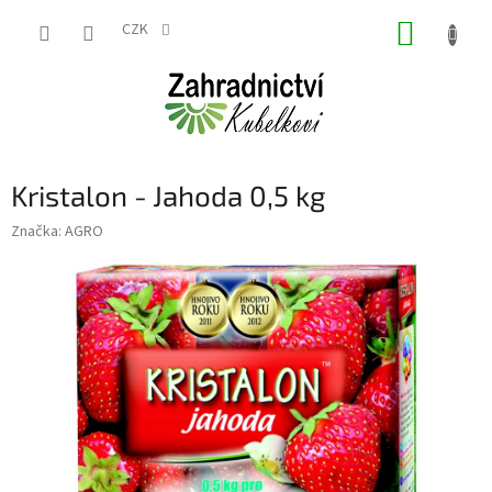
Přejít
NÁKUP
na
CZK
obsah
KOŠÍK
Kristalon - Jahoda 0,5 kg
Značka:
AGRO