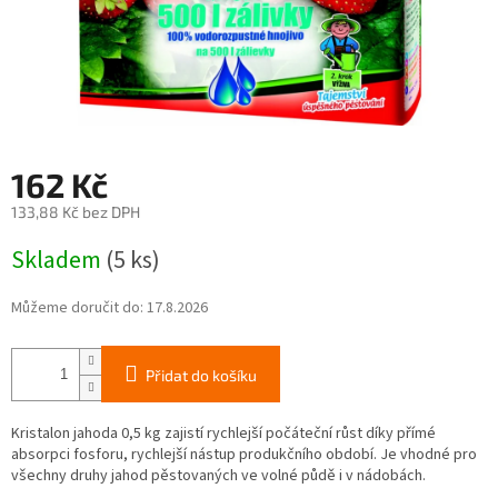
162 Kč
133,88 Kč bez DPH
Měrná
Skladem
(5 ks)
cena:
Můžeme doručit do:
17.8.2026
Přidat do košíku
Kristalon jahoda 0,5 kg zajistí rychlejší počáteční růst díky přímé
absorpci fosforu, rychlejší nástup produkčního období. Je vhodné pro
všechny druhy jahod pěstovaných ve volné půdě i v nádobách.