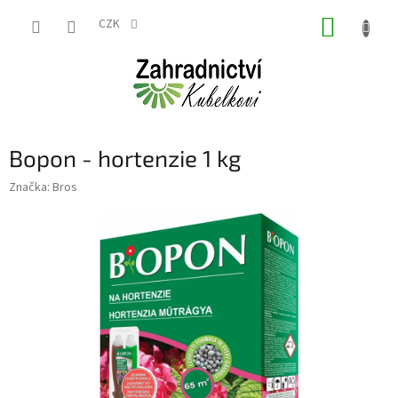
Přejít
NÁKUP
na
CZK
obsah
KOŠÍK
Bopon - hortenzie 1 kg
Značka:
Bros