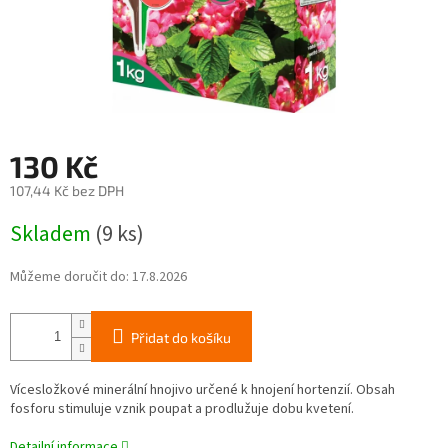
130 Kč
107,44 Kč bez DPH
Měrná
Skladem
(9 ks)
cena:
Můžeme doručit do:
17.8.2026
Přidat do košíku
Vícesložkové minerální hnojivo určené k hnojení hortenzií. Obsah
fosforu stimuluje vznik poupat a prodlužuje dobu kvetení.
Detailní informace