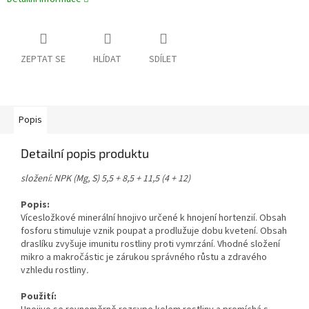
ZEPTAT SE
HLÍDAT
SDÍLET
Popis
Detailní popis produktu
složení: NPK (Mg, S) 5,5 + 8,5 + 11,5 (4 + 12)
Popis:
Vícesložkové minerální hnojivo určené k hnojení hortenzií. Obsah
fosforu stimuluje vznik poupat a prodlužuje dobu kvetení. Obsah
draslíku zvyšuje imunitu rostliny proti vymrzání. Vhodné složení
mikro a makročástic je zárukou správného růstu a zdravého
vzhledu rostliny
.
Použití: