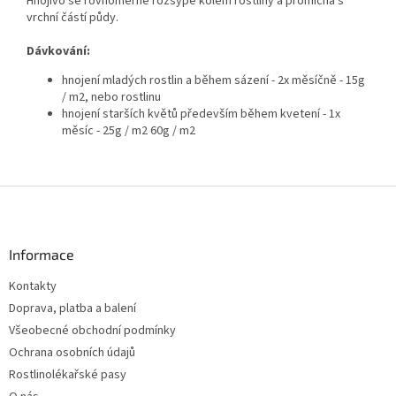
Hnojivo se rovnoměrně rozsype kolem rostliny a promíchá s
vrchní částí půdy.
Dávkování:
hnojení mladých rostlin a během sázení - 2x měsíčně - 15g
/ m2, nebo rostlinu
hnojení starších květů především během kvetení - 1x
měsíc - 25g / m2 60g / m2
Z
á
p
a
Informace
t
Kontakty
í
Doprava, platba a balení
Všeobecné obchodní podmínky
Ochrana osobních údajů
Rostlinolékařské pasy